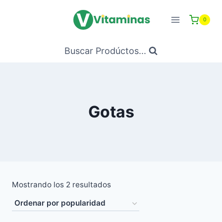
Saltar
al
0
Contenido
Buscar Prodúctos...
Gotas
Ordenado
Mostrando los 2 resultados
por
popularidad