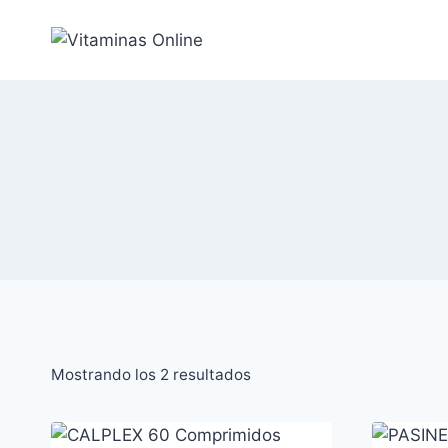
Saltar
al
Contenido
Ordenado
Mostrando los 2 resultados
por
popularidad