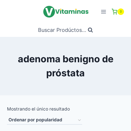
Saltar
al
0
Contenido
Buscar Prodúctos...
adenoma benigno de
próstata
Mostrando el único resultado