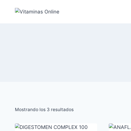
Saltar
al
Contenido
Ordenado
Mostrando los 3 resultados
por
popularidad