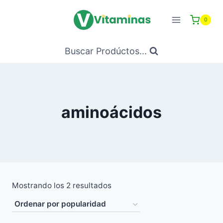
Saltar
al
0
Contenido
Buscar Prodúctos...
aminoácidos
Ordenado
Mostrando los 2 resultados
por
popularidad