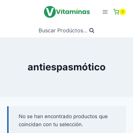
Saltar
al
0
Contenido
Buscar Prodúctos...
antiespasmótico
No se han encontrado productos que
coincidan con tu selección.