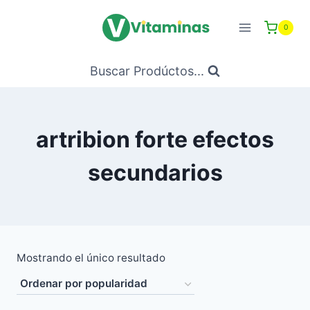
Saltar
al
0
Contenido
Buscar Prodúctos...
artribion forte efectos
secundarios
Mostrando el único resultado