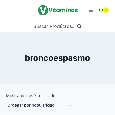
Saltar
al
0
Contenido
Buscar Prodúctos...
broncoespasmo
Ordenado
Mostrando los 2 resultados
por
popularidad