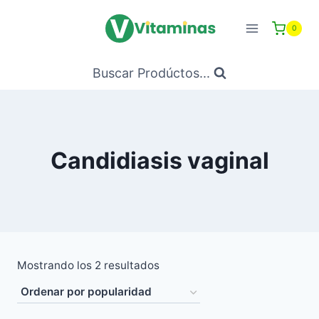
Saltar
al
0
Contenido
Buscar Prodúctos...
Candidiasis vaginal
Ordenado
Mostrando los 2 resultados
por
popularidad