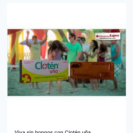
Viva sin hongos con Clotén uña