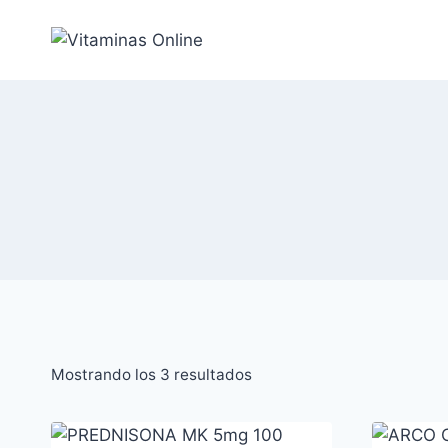
Saltar
al
Contenido
Ordenado
Mostrando los 3 resultados
por
popularidad