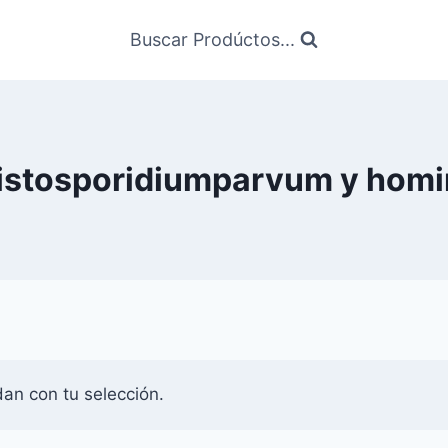
Buscar Prodúctos...
istosporidiumparvum y homi
an con tu selección.