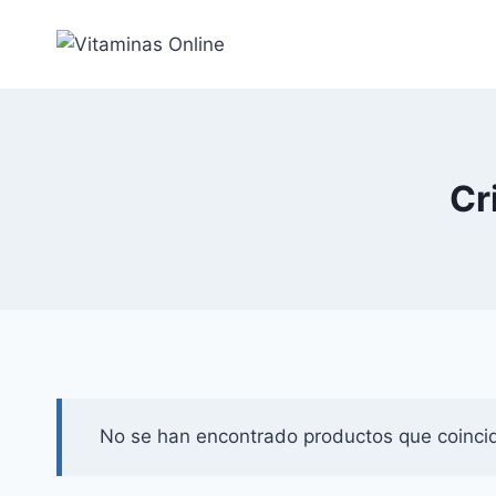
Saltar
al
Contenido
Cr
No se han encontrado productos que coincid