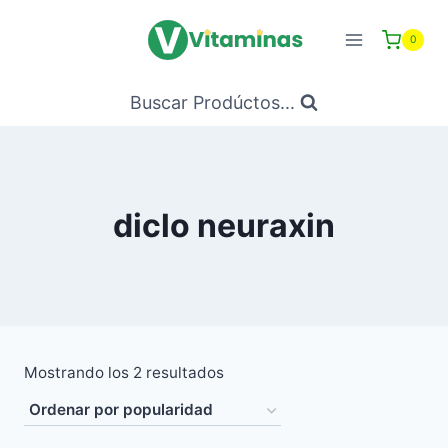
Saltar
al
0
Contenido
Buscar Prodúctos...
diclo neuraxin
Ordenado
Mostrando los 2 resultados
por
popularidad