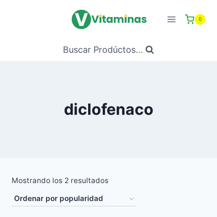
Saltar
al
0
Contenido
Buscar Prodúctos...
diclofenaco
Ordenado
Mostrando los 2 resultados
por
popularidad