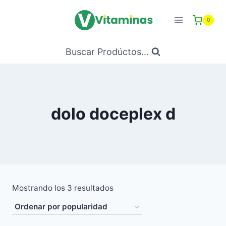
Saltar
al
0
Contenido
Buscar Prodúctos...
dolo doceplex d
Ordenado
Mostrando los 3 resultados
por
popularidad