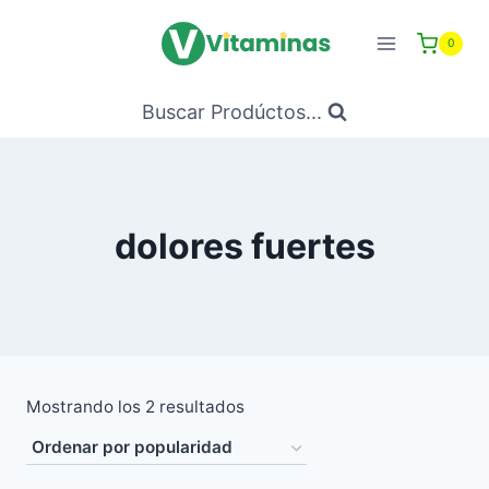
Saltar
al
0
Contenido
Buscar Prodúctos...
dolores fuertes
Ordenado
Mostrando los 2 resultados
por
popularidad