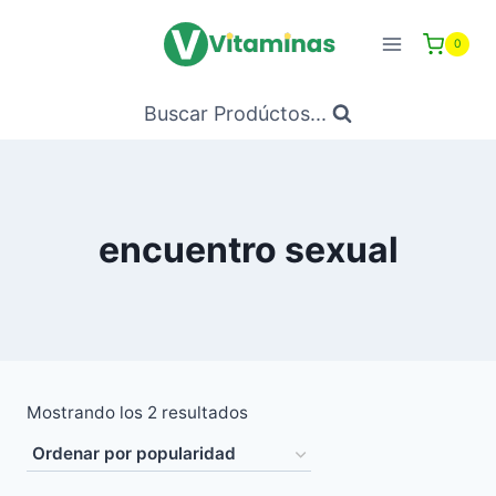
Saltar
al
0
Contenido
Buscar Prodúctos...
encuentro sexual
Ordenado
Mostrando los 2 resultados
por
popularidad