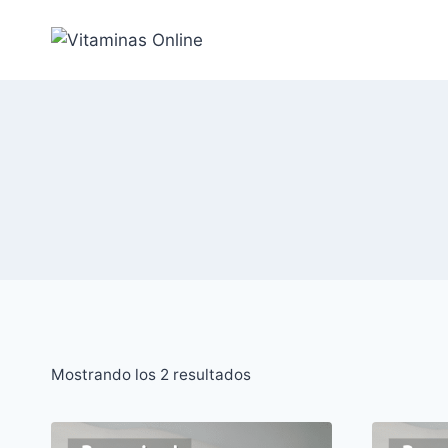
Saltar
al
Contenido
Ordenado
Mostrando los 2 resultados
por
popularidad