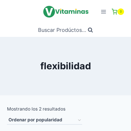
Saltar
al
0
Contenido
Buscar Prodúctos...
flexibilidad
Ordenado
Mostrando los 2 resultados
por
popularidad