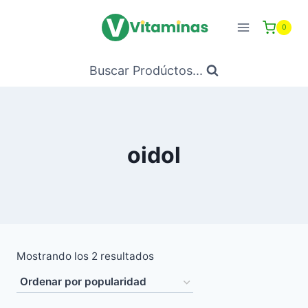
Saltar
al
0
Contenido
Buscar Prodúctos...
oidol
Ordenado
Mostrando los 2 resultados
por
popularidad