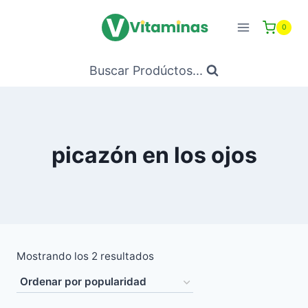
Saltar
al
0
Contenido
Buscar Prodúctos...
picazón en los ojos
Ordenado
Mostrando los 2 resultados
por
popularidad