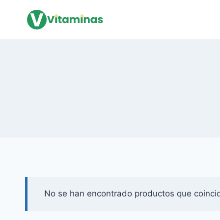
Saltar
al
Contenido
No se han encontrado productos que coincid