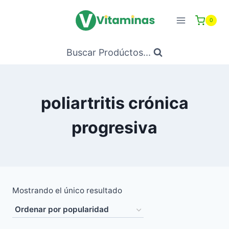
Saltar
al
0
Contenido
Buscar Prodúctos...
poliartritis crónica
progresiva
Mostrando el único resultado