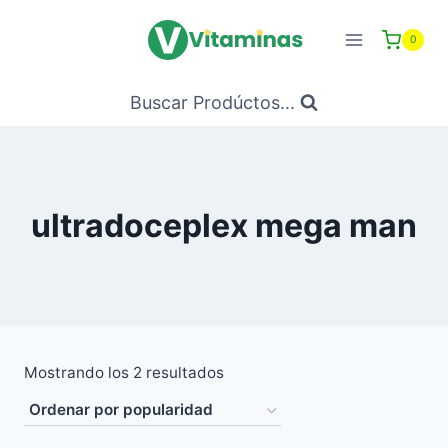
Saltar
al
0
Contenido
Buscar Prodúctos...
ultradoceplex mega man
Ordenado
Mostrando los 2 resultados
por
popularidad