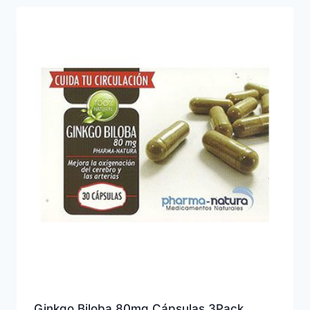
Ginkgo Biloba 80mg Cápsulas 3Pack