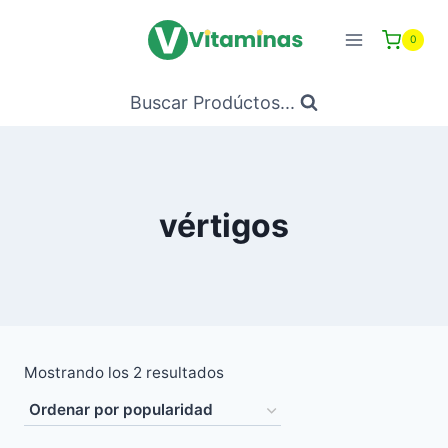
Saltar
al
0
Contenido
Buscar Prodúctos...
vértigos
Ordenado
Mostrando los 2 resultados
por
popularidad