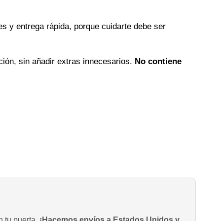
s y entrega rápida, porque cuidarte debe ser
ción, sin añadir extras innecesarios.
No contiene
n tu puerta.
¡Hacemos envíos a Estados Unidos y