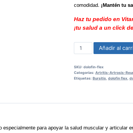
comodidad.
¡Mantén tu sa
Haz tu pedido en Vita
¡tu salud a un click d
Dolofin
Añadir al carr
Flex
50
SKU:
dolofin-flex
tabletas
Categorías:
Artritis-Artrosis-Re
alivia
Etiquetas:
Bursitis
,
dolofin flex
,
do
rápidamente
el
malestar
muscular
cantidad
especialmente para apoyar la salud muscular y articular en