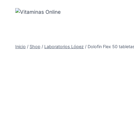
Saltar
al
Contenido
Inicio
/
Shop
/
Laboratorios López
/
Dolofin Flex 50 tableta