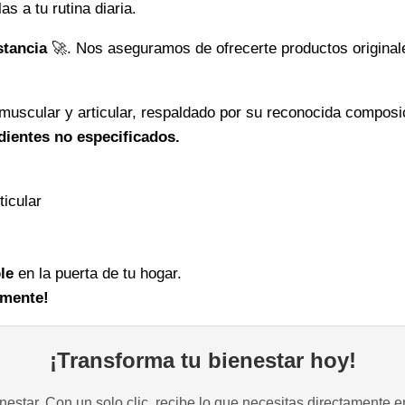
s a tu rutina diaria.
stancia
🚀. Nos aseguramos de ofrecerte productos originale
 muscular y articular, respaldado por su reconocida composi
dientes no especificados.
ticular
le
en la puerta de tu hogar.
lmente!
¡Transforma tu bienestar hoy!
estar. Con un solo clic, recibe lo que necesitas directamente e