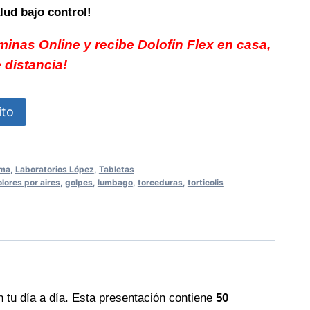
lud bajo control!
minas Online y recibe Dolofin Flex en casa,
e distancia!
ito
uma
,
Laboratorios López
,
Tabletas
lores por aires
,
golpes
,
lumbago
,
torceduras
,
torticolis
 tu día a día. Esta presentación contiene
50