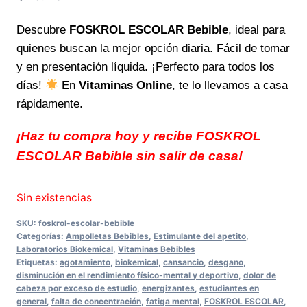
Descubre
FOSKROL ESCOLAR Bebible
, ideal para
quienes buscan la mejor opción diaria. Fácil de tomar
y en presentación líquida. ¡Perfecto para todos los
días!
En
Vitaminas Online
, te lo llevamos a casa
rápidamente.
¡Haz tu compra hoy y recibe FOSKROL
ESCOLAR Bebible sin salir de casa!
Sin existencias
SKU:
foskrol-escolar-bebible
Categorías:
Ampolletas Bebibles
,
Estimulante del apetito
,
Laboratorios Biokemical
,
Vitaminas Bebibles
Etiquetas:
agotamiento
,
biokemical
,
cansancio
,
desgano
,
disminución en el rendimiento físico-mental y deportivo
,
dolor de
cabeza por exceso de estudio
,
energizantes
,
estudiantes en
general
,
falta de concentración
,
fatiga mental
,
FOSKROL ESCOLAR
,