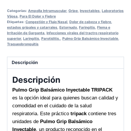
Balsámico
Categorías:
Ampolla Intramuscular
,
Gripe
,
Inyectables
,
Laboratorios
Inyectable
Vijosa
,
Para El Dolor y Fiebre
TRIPACK
Etiquetas:
Congestión y Flujo Nasal
,
Dolor de cabeza y fiebre
,
estados gripales y catarrales
,
Estornudo
,
Faringitis
,
Flema e
alivia
Irritación de Garganta
,
Infecciones virales del tractro respiratorio
tus
superior
,
Laringitis
,
Parotiditis.
,
Pulmo Grip Balsámico Inyectable
,
Traqueobronquitis
vías
respiratorias
rápido
Descripción
en
Vitaminas
Descripción
Online
Pulmo Grip Balsámico Inyectable TRIPACK
tu
es la opción ideal para quienes buscan calidad y
salud
comodidad en el cuidado de la salud
a
respiratoria. Este práctico
tripack
contiene tres
un
unidades de
Pulmo Grip Balsámico
click
Inyectable
, un producto reconocido en el