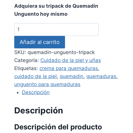
Adquiera su tripack de Quemadín
Unguento hoy mismo
Quemadín
Unguento
Añadir al carrito
(TRIPACK)
-
SKU:
quemadin-unguento-tripack
Cuidado
Categoría:
Cuidado de la piel y uñas
efectivo
Etiquetas:
crema para quemaduras
,
para
cuidado de la piel
,
quemadin
,
quemaduras
,
su
unguento para quemaduras
piel
Descripción
cantidad
Descripción
Descripción del producto