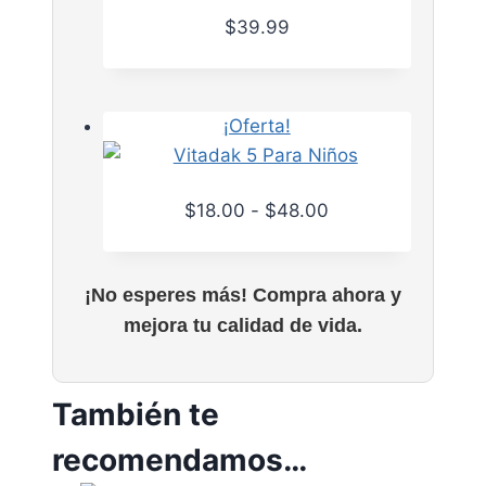
$
39.99
¡Oferta!
R
$
18.00
-
$
48.00
E
a
s
n
¡No esperes más! Compra ahora y
t
g
mejora tu calidad de vida.
e
o
p
d
r
e
También te
o
p
d
r
recomendamos…
u
e