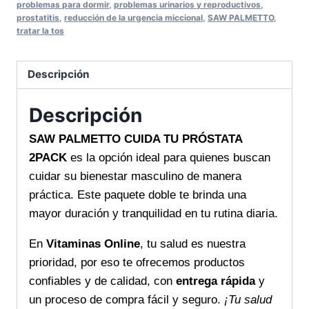
apoya
problemas para dormir
,
problemas urinarios y reproductivos
,
prostatitis
,
reducción de la urgencia miccional
,
SAW PALMETTO
,
tu
tratar la tos
bienestar
masculino
Descripción
en
Vitaminas
Descripción
Online
cantidad
SAW PALMETTO CUIDA TU PRÓSTATA
2PACK
es la opción ideal para quienes buscan
cuidar su bienestar masculino de manera
práctica. Este paquete doble te brinda una
mayor duración y tranquilidad en tu rutina diaria.
En
Vitaminas Online
, tu salud es nuestra
prioridad, por eso te ofrecemos productos
confiables y de calidad, con
entrega rápida
y
un proceso de compra fácil y seguro.
¡Tu salud