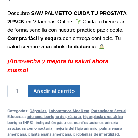
Descubre
SAW PALMETTO CUIDA TU PROSTATA
2PACK
en Vitaminas Online.
Cuida tu bienestar
de forma sencilla con nuestro práctico pack doble.
Compra fácil y segura
con entrega confiable. Tu
salud siempre
a un click de distancia
.
¡Aprovecha y mejora tu salud ahora
mismo!
SAW
Añadir al carrito
PALMETTO
CUIDA
Categorías:
Cápsulas
,
Laboratorios Medikem
,
Potenciador Sexual
TU
Etiquetas:
adenoma benigno de próstata
,
hiperplasia prostática
PROSTATA
benigna (HPB)
,
indigestión gástrica
,
manifestaciones urinaria
asociadas como nocturia
,
mejoría del flujo urinario
,
palma enana
2PACK
americana
,
planta enana americana
,
problemas de infertilidad
,