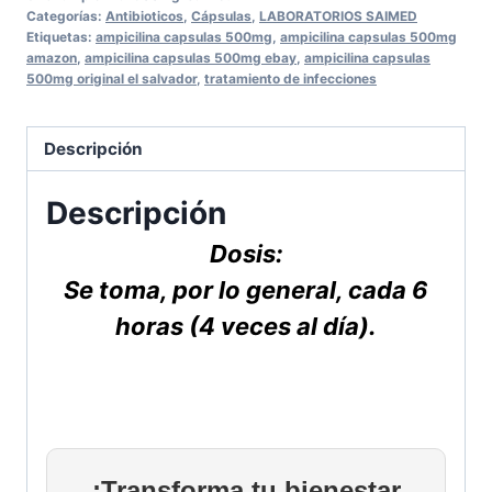
Ampicilina
Categorías:
Antibioticos
,
Cápsulas
,
LABORATORIOS SAIMED
500mg
Etiquetas:
ampicilina capsulas 500mg
,
ampicilina capsulas 500mg
amazon
,
ampicilina capsulas 500mg ebay
,
ampicilina capsulas
Saimed
500mg original el salvador
,
tratamiento de infecciones
cantidad
Descripción
Descripción
Dosis:
Se toma, por lo general, cada 6
horas (4 veces al día).
¡Transforma tu bienestar