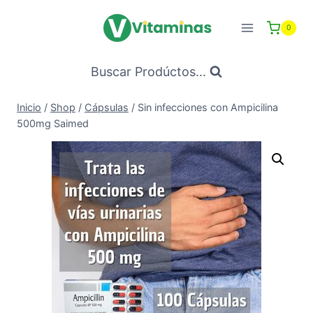
Saltar
al
0
Contenido
Buscar Prodúctos...
Inicio
/
Shop
/
Cápsulas
/
Sin infecciones con Ampicilina
500mg Saimed