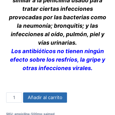
similar a la penicilina usado para
tratar ciertas infecciones
provocadas por las bacterias como
la neumonía; bronquitis; y las
infecciones al oído, pulmón, piel y
vías urinarias.
Los antibióticos no tienen ningún
efecto sobre los resfríos, la gripe y
otras infecciones virales.
Sin
Añadir al carrito
infecciones
con
SKU:
ampicilina-500mg-saimed