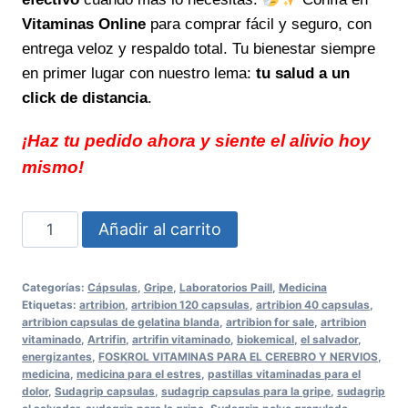
Vitaminas Online
para comprar fácil y seguro, con
entrega veloz y respaldo total. Tu bienestar siempre
en primer lugar con nuestro lema:
tu salud a un
click de distancia
.
¡Haz tu pedido ahora y siente el alivio hoy
mismo!
SUDAGRIP
Añadir al carrito
Cápsulas
Alivio
Categorías:
Cápsulas
,
Gripe
,
Laboratorios Paill
,
Medicina
rápido
Etiquetas:
artribion
,
artribion 120 capsulas
,
artribion 40 capsulas
,
y
artribion capsulas de gelatina blanda
,
artribion for sale
,
artribion
vitaminado
,
Artrifin
,
artrifin vitaminado
,
biokemical
,
el salvador
,
efectivo
energizantes
,
FOSKROL VITAMINAS PARA EL CEREBRO Y NERVIOS
,
combate
medicina
,
medicina para el estres
,
pastillas vitaminadas para el
dolor
,
Sudagrip capsulas
,
sudagrip capsulas para la gripe
,
sudagrip
síntomas