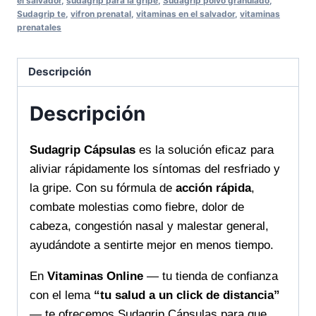
el salvador
,
sudagrip para la gripe
,
Sudagrip polvo granulado
,
gripales
Sudagrip te
,
vifron prenatal
,
vitaminas en el salvador
,
vitaminas
rápidamente
prenatales
cantidad
Descripción
Descripción
Sudagrip Cápsulas
es la solución eficaz para
aliviar rápidamente los síntomas del resfriado y
la gripe. Con su fórmula de
acción rápida
,
combate molestias como fiebre, dolor de
cabeza, congestión nasal y malestar general,
ayudándote a sentirte mejor en menos tiempo.
En
Vitaminas Online
— tu tienda de confianza
con el lema
“tu salud a un click de distancia”
— te ofrecemos Sudagrip Cápsulas para que