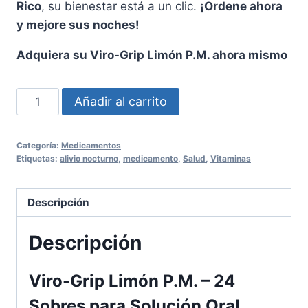
Rico
, su bienestar está a un clic.
¡Ordene ahora
y mejore sus noches!
Adquiera su Viro-Grip Limón P.M. ahora mismo
Viro-
Añadir al carrito
Grip
Limón
Categoría:
Medicamentos
P.M.
Etiquetas:
alivio nocturno
,
medicamento
,
Salud
,
Vitaminas
-
24
Descripción
Sobres
para
Descripción
Solución
Oral
Viro-Grip Limón P.M. – 24
cantidad
Sobres para Solución Oral