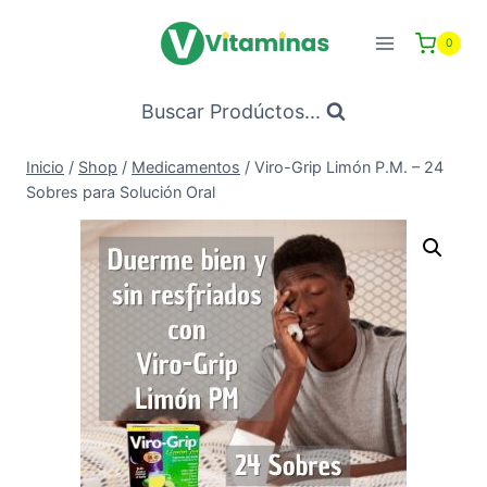
Saltar
al
0
Contenido
Buscar Prodúctos...
Inicio
/
Shop
/
Medicamentos
/
Viro-Grip Limón P.M. – 24
Sobres para Solución Oral