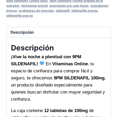
9pm sildenafil 100mg ebay
,
9pm sildenafil 100mg original de el
salvador
,
disfuncion erectil
,
erecciones por seis horas
,
eyaculacion
precoz
,
problemas de erección
,
sildenafil
,
sildenafilo precio
,
sildenafilo que es
Descripción
Descripción
¡Vive la noche a plenitud con 9PM
SILDENAFIL!
En
Vitaminas Online
, tu
espacio de confianza para comprar fácil y
seguro, te ofrecemos
9PM SILDENAFIL 100mg
,
un producto diseñado especialmente para
quienes buscan disfrutar con mayor seguridad y
confianza.
La caja contiene
12 tabletas de 100mg
de