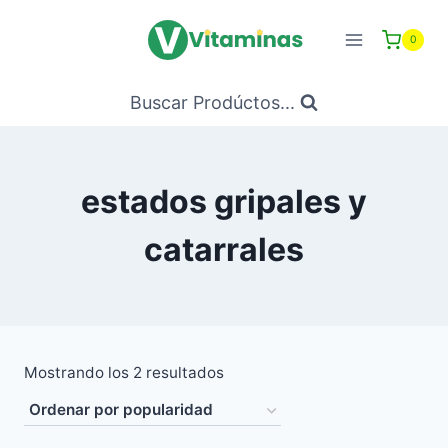
Saltar
al
0
Contenido
Buscar Prodúctos...
estados gripales y
catarrales
Ordenado
Mostrando los 2 resultados
por
popularidad