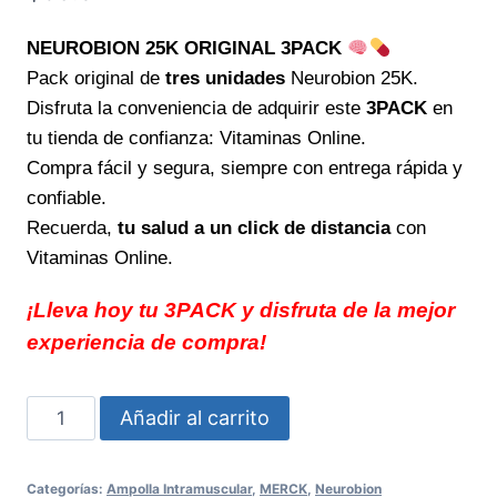
NEUROBION 25K ORIGINAL 3PACK
Pack original de
tres unidades
Neurobion 25K.
Disfruta la conveniencia de adquirir este
3PACK
en
tu tienda de confianza: Vitaminas Online.
Compra fácil y segura, siempre con entrega rápida y
confiable.
Recuerda,
tu salud a un click de distancia
con
Vitaminas Online.
¡Lleva hoy tu 3PACK y disfruta de la mejor
experiencia de compra!
NEUROBION
Añadir al carrito
25K
ORIGINAL
Categorías:
Ampolla Intramuscular
,
MERCK
,
Neurobion