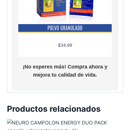
$
5
0
.
0
0
$
34.99
¡No esperes más! Compra ahora y
mejora tu calidad de vida.
Productos relacionados