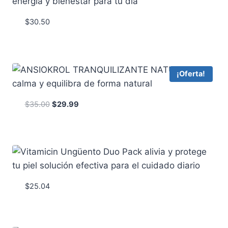
$
30.50
¡Oferta!
El
El
$
35.00
$
29.99
precio
precio
original
actual
era:
es:
$35.00.
$29.99.
$
25.04