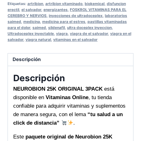
3PACK
Etiquetas:
artribion
,
artribion vitaminado
,
biokemical
,
disfuncion
máximo
erectil
,
el salvador
,
energizantes
,
FOSKROL VITAMINAS PARA EL
CEREBRO Y NERVIOS
,
inyecciones de ultradoceplex
,
laboratorios
apoyo
saimed
,
medicina
,
medicina para el estres
,
pastillas vitaminadas
para
para el dolor
,
saimed
,
sildenafil
,
ultra doceplex inyeccion
,
Ultradoceplex inyectable
,
viagra
,
viagra de el salvador
,
viagra en el
tu
salvador
,
viagra natural
,
vitaminas en el salvador
bienestar
Vitaminas
Descripción
Online
tu
Descripción
salud
a
NEUROBION 25K ORIGINAL 3PACK
está
un
disponible en
Vitaminas Online
, tu tienda
click
confiable para adquirir vitaminas y suplementos
de
de manera segura, con el lema
“tu salud a un
distancia
click de distancia”
.
cantidad
Este
paquete original de Neurobion 25K