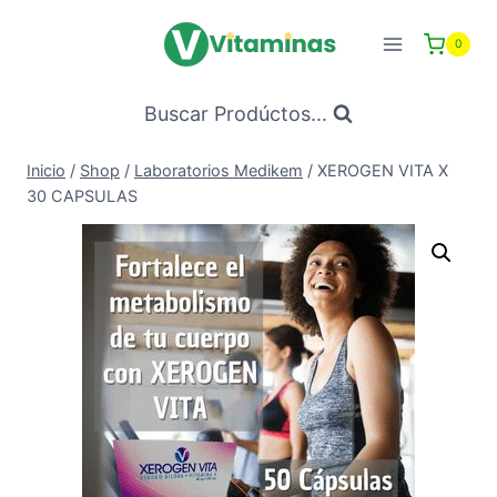
Saltar
al
0
Contenido
Buscar Prodúctos...
Inicio
/
Shop
/
Laboratorios Medikem
/
XEROGEN VITA X
30 CAPSULAS