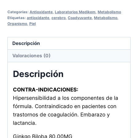
X
Categorías:
Antioxidante
,
Laboratorios Medikem
,
Metabolismo
30
Etiquetas:
antioxidante
,
cerebro
,
Coadyuvante
,
Metabolismo
,
CAPSULAS
Organismo
,
Piel
cantidad
Descripción
Valoraciones (0)
Descripción
CONTRA-INDICACIONES:
Hipersensibilidad a los componentes de la
fórmula. Contraindicado en pacientes con
trastornos de coagulación. Embarazo y
lactancia.
Ginkgo Biloba 80.00MG