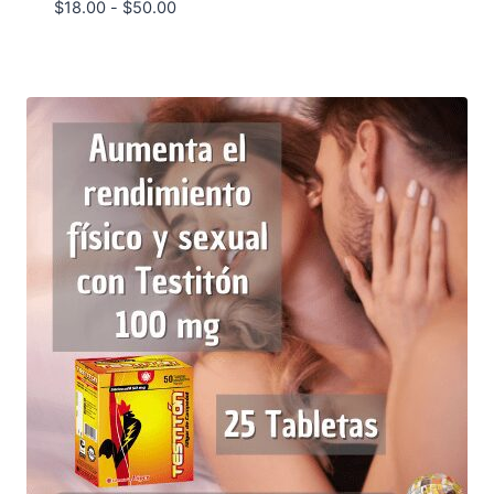
Rango
$
18.00
-
$
50.00
de
precios:
desde
$18.00
hasta
$50.00