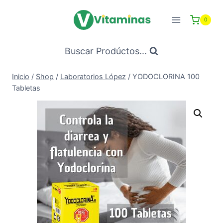
Saltar
al
0
Contenido
Buscar Prodúctos...
Inicio
/
Shop
/
Laboratorios López
/
YODOCLORINA 100
Tabletas