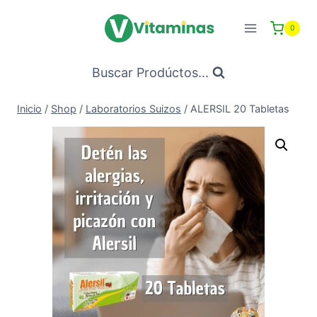
Saltar
al
0
Contenido
Buscar Prodúctos...
Inicio
/
Shop
/
Laboratorios Suizos
/
ALERSIL 20 Tabletas