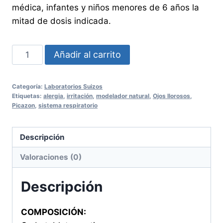
médica, infantes y niños menores de 6 años la
mitad de dosis indicada.
ALERSIL
Añadir al carrito
20
Tabletas
Categoría:
Laboratorios Suizos
cantidad
Etiquetas:
alergia
,
irritación
,
modelador natural
,
Ojos llorosos
,
Picazon
,
sistema respiratorio
Descripción
Valoraciones (0)
Descripción
COMPOSICIÓN: