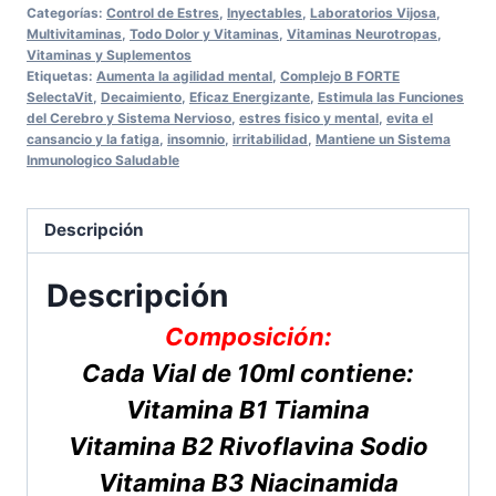
Categorías:
Control de Estres
,
Inyectables
,
Laboratorios Vijosa
,
Multivitaminas
,
Todo Dolor y Vitaminas
,
Vitaminas Neurotropas
,
Vitaminas y Suplementos
Etiquetas:
Aumenta la agilidad mental
,
Complejo B FORTE
SelectaVit
,
Decaimiento
,
Eficaz Energizante
,
Estimula las Funciones
del Cerebro y Sistema Nervioso
,
estres fisico y mental
,
evita el
cansancio y la fatiga
,
insomnio
,
irritabilidad
,
Mantiene un Sistema
Inmunologico Saludable
Descripción
Descripción
Composición:
Cada Vial de 10ml contiene:
Vitamina B1 Tiamina
Vitamina B2 Rivoflavina Sodio
Vitamina B3 Niacinamida