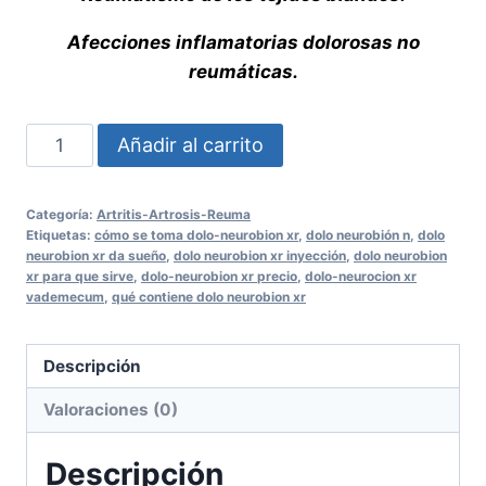
Afecciones inflamatorias dolorosas no
reumáticas.
Dolo
Añadir al carrito
Neurobion
XR
Categoría:
Artritis-Artrosis-Reuma
Tabletas
Etiquetas:
cómo se toma dolo-neurobion xr
,
dolo neurobión n
,
dolo
Recubiertas
neurobion xr da sueño
,
dolo neurobion xr inyección
,
dolo neurobion
xr para que sirve
,
dolo-neurobion xr precio
,
dolo-neurocion xr
cantidad
vademecum
,
qué contiene dolo neurobion xr
Descripción
Valoraciones (0)
Descripción