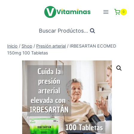
Saltar
al
0
Contenido
Buscar Prodúctos...
Inicio
/
Shop
/
Presión arterial
/
IRBESARTAN ECOMED
150mg 100 Tabletas