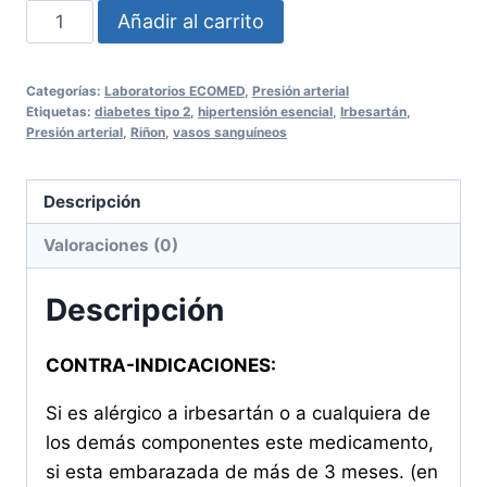
IRBESARTAN
Añadir al carrito
ECOMED
150mg
Categorías:
Laboratorios ECOMED
,
Presión arterial
100
Etiquetas:
diabetes tipo 2
,
hipertensión esencial
,
Irbesartán
,
Tabletas
Presión arterial
,
Riñon
,
vasos sanguíneos
cantidad
Descripción
Valoraciones (0)
Descripción
CONTRA-INDICACIONES:
Si es alérgico a irbesartán o a cualquiera de
los demás componentes este medicamento,
si esta embarazada de más de 3 meses. (en