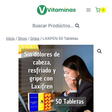
Saltar
al
0
Contenido
Buscar Prodúctos...
Inicio
/
Shop
/
Gripe
/
LAXIFEN 50 Tabletas