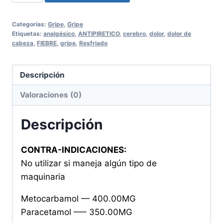
50
Tabletas
Categorías:
Gripe
,
Gripe
cantidad
Etiquetas:
analgésico
,
ANTIPIRETICO
,
cerebro
,
dolor
,
dolor de
cabeza
,
FIEBRE
,
gripe
,
Resfriado
Descripción
Valoraciones (0)
Descripción
CONTRA-INDICACIONES:
No utilizar si maneja algún tipo de
maquinaria
Metocarbamol — 400.00MG
Paracetamol —– 350.00MG