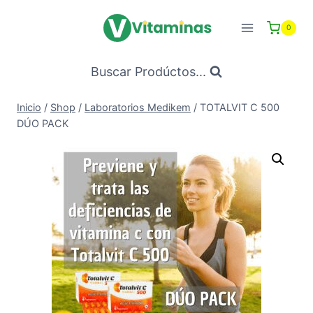
Saltar
al
0
Contenido
Buscar Prodúctos...
Inicio
/
Shop
/
Laboratorios Medikem
/
TOTALVIT C 500
DÚO PACK