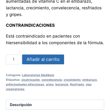
aumentadas de vitamina C en el embarazo,
lactancia, crecimiento, convelecencia, resfriados
y gripes.
CONTRAINDICACIONES
Está contraindicado en pacientes con
hiersensibilidad a los componentes de la fórmula.
TOTALVIT
Añadir al carrito
C
500
Categoría:
Laboratorios Medikem
DÚO
Etiquetas:
cicatrización
,
convelecencia
,
crecimiento
,
embarazo
,
PACK
enfermedades infecciosas
,
gripe
,
lactancia
,
Resfriado
,
vías
respiratorias
cantidad
Descripción